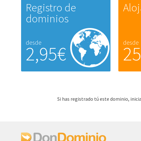
Registro de
Alo
dominios
desde
desde
2,95€
2
Si has registrado tú este dominio, ini